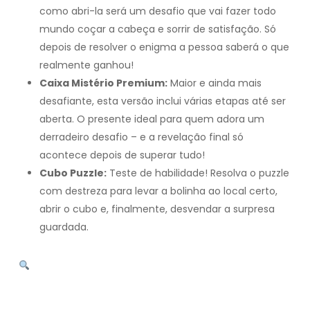
como abri-la será um desafio que vai fazer todo
mundo coçar a cabeça e sorrir de satisfação. Só
depois de resolver o enigma a pessoa saberá o que
realmente ganhou!
Caixa Mistério Premium:
Maior e ainda mais
desafiante, esta versão inclui várias etapas até ser
aberta. O presente ideal para quem adora um
derradeiro desafio – e a revelação final só
acontece depois de superar tudo!
Cubo Puzzle:
Teste de habilidade! Resolva o puzzle
com destreza para levar a bolinha ao local certo,
abrir o cubo e, finalmente, desvendar a surpresa
guardada.
A emoção começa antes mesmo de saber o que
recebeu!