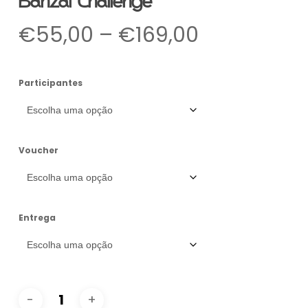
Banzai Challenge
Price
€
55,00
–
€
169,00
range:
€55,00
Participantes
through
€169,00
Voucher
Entrega