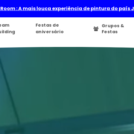
 Room : A mais louca experiência de pintura do país 
eam
Festas de
Grupos &
uilding
aniversário
Festas