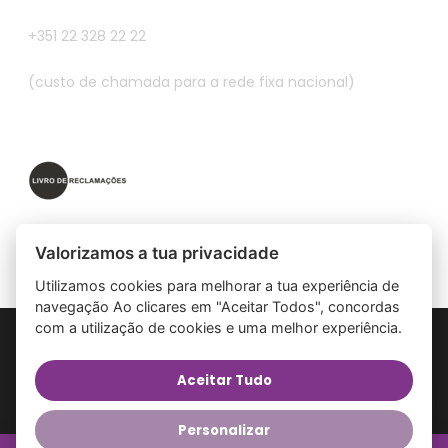
+351 22 328 22 22
(custo de chamada para a rede fixa nacional)
Valorizamos a tua privacidade
Utilizamos cookies para melhorar a tua experiência de
navegação Ao clicares em "Aceitar Todos", concordas
com a utilização de cookies e uma melhor experiência.
© 2026 Banzai. Todos direitos reservados Naraskima Lda
NIPC: 513970681 - RNAAT nº: 782/2022
1
Aceitar Tudo
Hey!
facebook
linkedin
youtube
google-
instagram
tripadvisor
phone
email
Open
Personalizar
plus
chaty