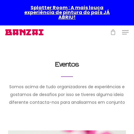
Skip
Splatter Room : A mais louca
to
experiência de pintura do país JÁ
ABRIU!
main
content
Men
Eventos
Somos acima de tudo organizadores de experiências e
gostamos de desafios por isso se tiveres alguma ideia
diferente contacta-nos para analisarmos em conjunto