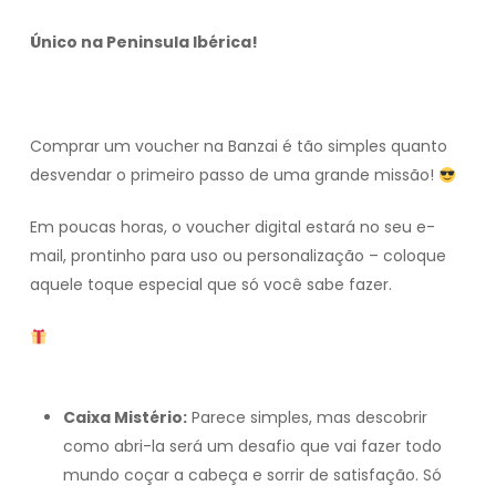
Único na Peninsula Ibérica!
Comprar um voucher na Banzai é tão simples quanto
desvendar o primeiro passo de uma grande missão!
Em poucas horas, o voucher digital estará no seu e-
mail, prontinho para uso ou personalização – coloque
aquele toque especial que só você sabe fazer.
Torne o presente ainda mais inesquecível com
estas opções incríveis:
Caixa Mistério:
Parece simples, mas descobrir
como abri-la será um desafio que vai fazer todo
mundo coçar a cabeça e sorrir de satisfação. Só