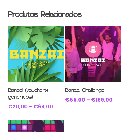
Produtos Relacionados
This
This
Ver Opções
Ver Opções
Banzai (vouchers
Banzai Challenge
product
product
genéricos)
Price
€
55,00
–
€
169,00
has
has
range:
Price
€
20,00
–
€
69,00
multiple
multiple
€55,0
range:
variants.
variants.
throug
€20,00
The
The
€169,0
through
options
options