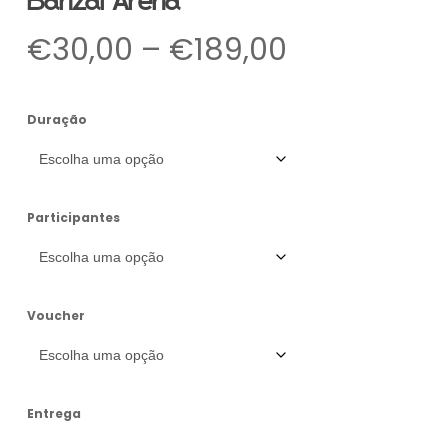
Banzai Arena
Price
€
30,00
–
€
189,00
range:
€30,00
Duração
through
€189,00
Participantes
Voucher
Entrega