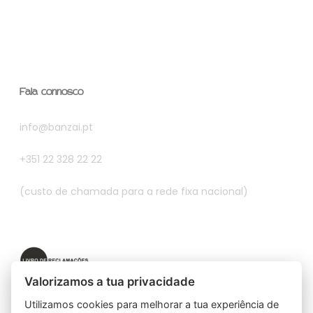
product
page
Fala connosco
info@banzai.pt
+351 22 328 22 22
(custo de chamada para a rede fixa nacional)
Valorizamos a tua privacidade
Utilizamos cookies para melhorar a tua experiência de