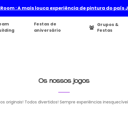
 Room : A mais louca experiência de pintura do país 
eam
Festas de
Grupos &
uilding
aniversário
Festas
Os nossos jogos
os originais! Todos divertidos! Sempre experiências inesquecíve