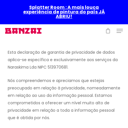
Skip
Splatter Room : A mais louca
to
experiência de pintura do país JÁ
ABRIU!
main
content
Men
Esta declaração de garantia de privacidade de dados
aplica-se específica e exclusivamente aos serviços da
Naraskima Lda NIPC 513970681.
Nós compreendemos e apreciamos que estejas
preocupado em relação à privacidade, nomeadamente
em relação ao uso da informação pessoal. Estamos
comprometidos a oferecer um nível muito alto de
privacidade em relação a toda a informação pessoal
que é obtida por nós.